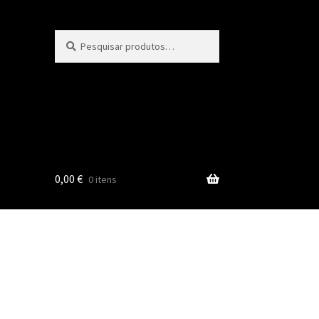
Pesquisar
Pesquisa
por:
0,00
€
0 itens