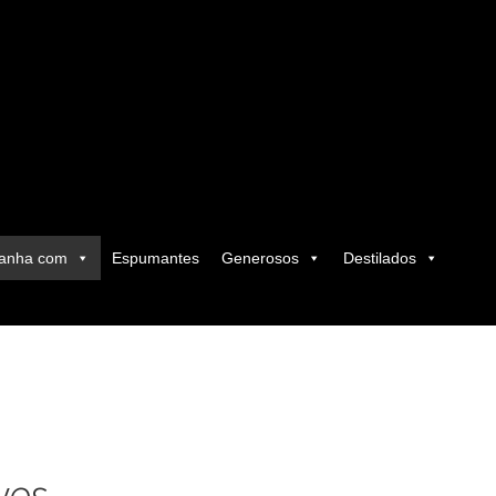
anha com
Espumantes
Generosos
Destilados
ves