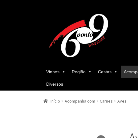
Ir
Saltar
para
para
a
o
navegação
conteúdo
Vinhos
Região
Castas
Acomp
Diversos
Início
Acompanha com
Carnes
Aves
A