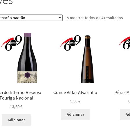
A mostrar todos os 4 resultados
a do Inferno Reserva
Conde Villar Alvarinho
Pêra- M
Touriga Nacional
9,95
€
13,60
€
Adicionar
Ad
Adicionar