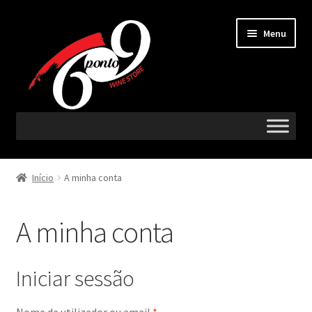
Menu
Vinhos
Início
A minha conta
Região
A minha conta
Castas
Acompanha com
Iniciar sessão
Espumantes