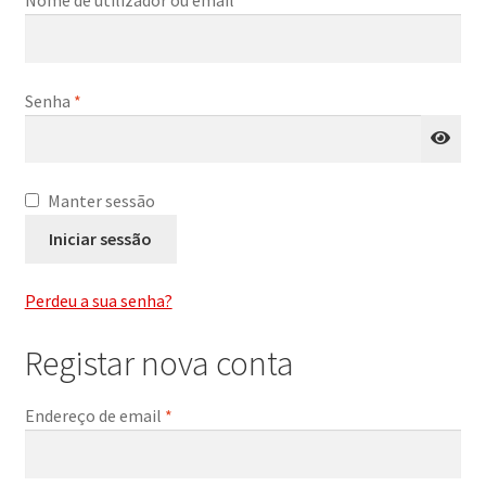
Nome de utilizador ou email
*
Generosos
Senha
*
Destilados
Diversos
Manter sessão
Iniciar sessão
Perdeu a sua senha?
Registar nova conta
Endereço de email
*