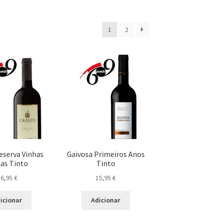
1
2
eserva Vinhas
Gaivosa Primeiros Anos
has Tinto
Tinto
36,95
€
15,95
€
icionar
Adicionar