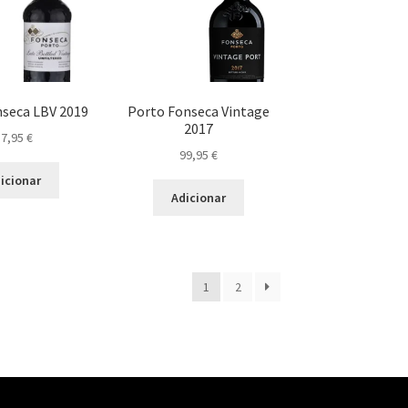
seca LBV 2019
Porto Fonseca Vintage
2017
17,95
€
99,95
€
icionar
Adicionar
1
2