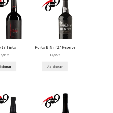
 17 Tinto
Porto BIN nº27 Reserve
27,95
€
14,95
€
icionar
Adicionar