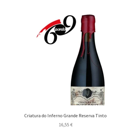
Alicante Branco
Alvarinho
Antão Vaz
Bastardo
Aragonez
Bical
Arinto
Criatura do Inferno Grande Reserva Tinto
Cabernet Sauvignon
16,55
€