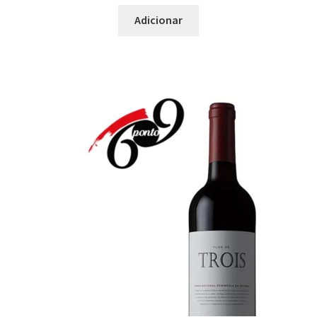
Castelão
Adicionar
Avesso
Baga
Cerceal
Chardonnay
Chenin Blanc
Códega Larinho
Diagalves
Encruzado