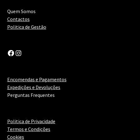
Manteúdo
Quem Somos
Contactos
Moscatel
Politica de Gestão
Moscatel Roxo
Facebook
Instagram
Olho de Lebre
Rabigato
Encomendas e Pagamentos
Expedições e Devoluções
Rabo de Ovelha
Perguntas Frequentes
Roupeiro
Politica de Privacidade
Sauvignon Blanc
Termos e Condições
Cookies