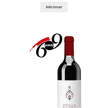
Castelão
Adicionar
Avesso
Baga
Cerceal
Chardonnay
Chenin Blanc
Códega Larinho
Diagalves
Encruzado