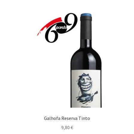
Alicante Branco
Alvarinho
Antão Vaz
Bastardo
Aragonez
Bical
Arinto
Galhofa Reserva Tinto
Cabernet Sauvignon
9,80
€