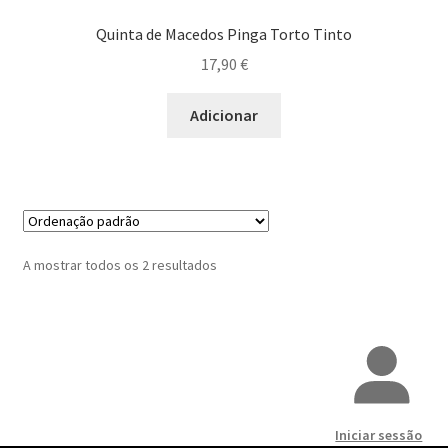
Quinta de Macedos Pinga Torto Tinto
Fernão Pires
17,90
€
Gouveio
Adicionar
Jaen
Loureiro
Malvasia Fina
A mostrar todos os 2 resultados
Malvasia
Maria Gomes
Moreto
Iniciar sessão