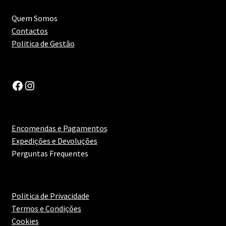
Manteúdo
Quem Somos
Contactos
Moscatel
Politica de Gestão
Moscatel Roxo
Facebook
Instagram
Olho de Lebre
Rabigato
Encomendas e Pagamentos
Expedições e Devoluções
Rabo de Ovelha
Perguntas Frequentes
Roupeiro
Politica de Privacidade
Sauvignon Blanc
Termos e Condições
Cookies