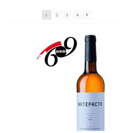
Maximi
Generosos
1
2
3
4
submen
Maximi
Destilados
submen
Diversos