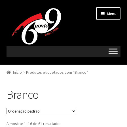
Ir
Saltar
Menu
para
para
a
o
navegação
conteúdo
Maximi
Vinhos
submen
Início
Produtos etiquetados com “Branco”
Maximi
Região
submen
Branco
Maximi
Castas
submen
Maximi
Acompanha com
submen
A mostrar 1–16 de 61 resultados
Espumantes