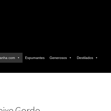
anha com
Espumantes
Generosos
Destilados
eixe Gordo