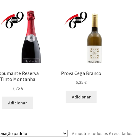
spumante Reserva
Prova Cega Branco
Tinto Montanha
6,25
€
7,75
€
Adicionar
Adicionar
A mostrar todos os 6 resultados