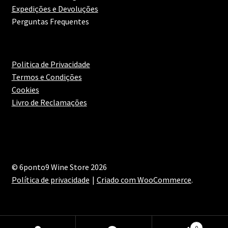
Expedições e Devoluções
Gambas ao Alho
Perguntas Frequentes
Polvo
Polvo Grelhado
Politica de Privacidade
Termos e Condições
Cookies
Massas/ Pastas
Livro de Reclamações
Migas
Maximi
Peixe
submen
© 6ponto9 Wine Store 2026
Pizza
Política de privacidade
Criado com WooCommerce
.
Prato Asiático
Prato Assado no Forno
0