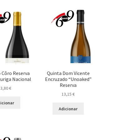
o Côro Reserva
Quinta Dom Vicente
ouriga Nacional
Encruzado “Unoaked”
Reserva
13,80
€
13,15
€
icionar
Adicionar