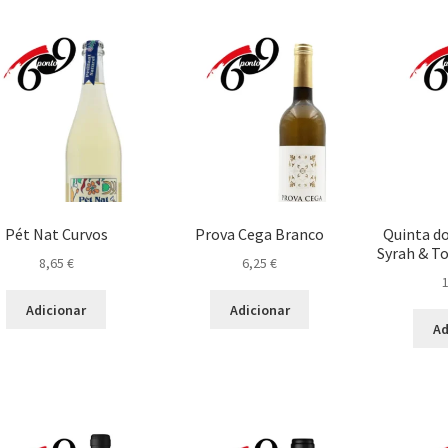
Pét Nat Curvos
Prova Cega Branco
Quinta d
Syrah & T
8,65
€
6,25
€
Adicionar
Adicionar
Ad