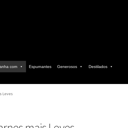
anha com
Espumantes
Generosos
Destilados
s Leves
arnes mais Leves