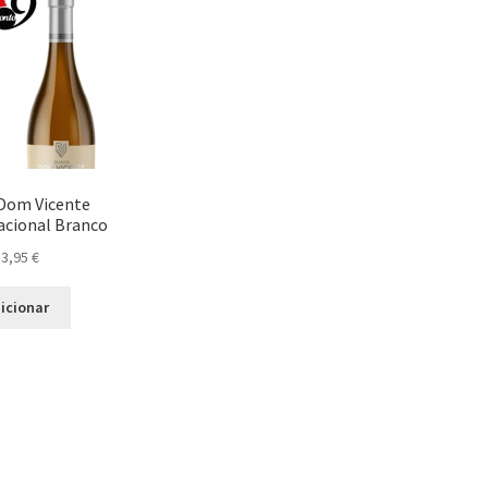
Dom Vicente
acional Branco
13,95
€
icionar