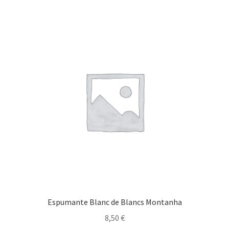
Maximi
Generosos
submen
Maximi
Destilados
submen
Diversos
Espumante Blanc de Blancs Montanha
8,50
€