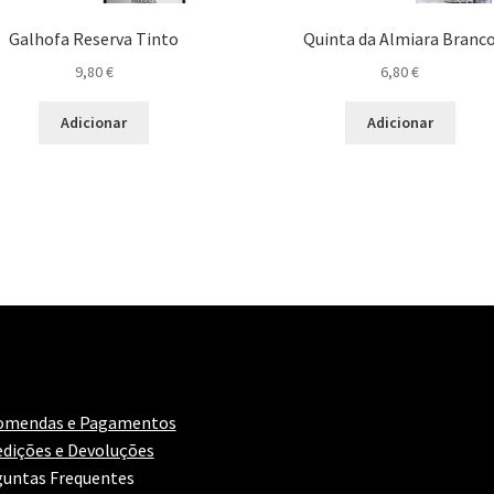
Galhofa Reserva Tinto
Quinta da Almiara Branc
9,80
€
6,80
€
Adicionar
Adicionar
omendas e Pagamentos
dições e Devoluções
untas Frequentes