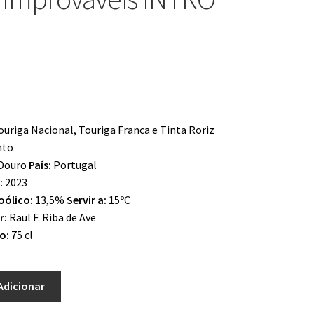
ouriga Nacional, Touriga Franca e Tinta Roriz
nto
Douro
País:
Portugal
:
2023
oólico:
13,5%
Servir a:
15ºC
r:
Raul F. Riba de Ave
o:
75 cl
Adicionar