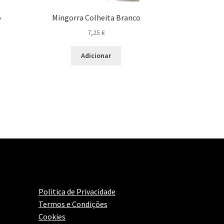
o
Mingorra Colheita Branco
7,25
€
Adicionar
Politica de Privacidade
Termos e Condições
Cookies