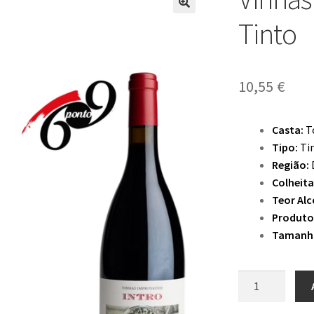
Tinto
10,55
€
Casta:
T
Tipo:
Ti
Região:
Colheita
Teor Alc
Produto
Tamanh
Quantidade
de
Vinhas