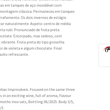
das em tanques de aço inoxidável com
emontagem clássica. Permaneceu em tanques
arrafamento. Os dois invernos de estágio
zar naturalmente. A
speto
: centro de média
ta rubi. P
ronunciado de fruta preta
ocolate. E
ncorpado, mas sedoso, com
z vibrante. Fruta preta do tipo groselha
or de violeta e algum chocolate. Final
uito refrescante.
inhas Improváveis. Focused on the same three
s in an exciting wine, full of aroma, flavour
moths inox vats, Bottling 06/2025. Body 3/5,
4/5