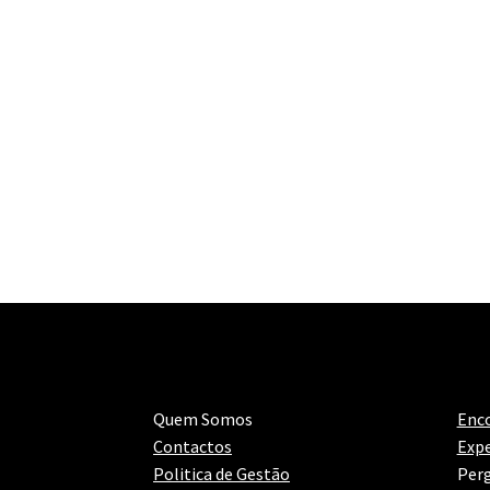
Quem Somos
Enc
Contactos
Expe
Politica de Gestão
Perg