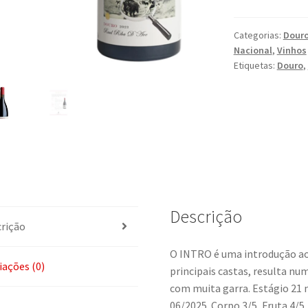
Improváveis
INTRO
Categorias:
Dour
Nacional
,
Vinhos
Tinto
Etiquetas:
Douro
,
Descrição
rição
O INTRO é uma introdução ao
iações (0)
principais castas, resulta nu
com muita garra. Estágio 21
06/2025. Corpo 3/5, Fruta 4/5,