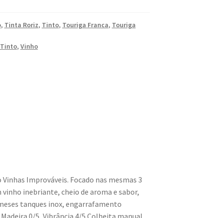
o
,
Tinta Roriz
,
Tinto
,
Touriga Franca
,
Touriga
Tinto
,
Vinho
 Vinhas Improváveis. Focado nas mesmas 3
m vinho inebriante, cheio de aroma e sabor,
 meses tanques inox, engarrafamento
 Madeira 0/5, Vibrância 4/5.
C
olheita manual.