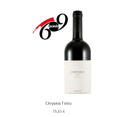
Maximi
Carnes
submen
Estufados
Gastronomia bem Condimentada
Grelhados
Guisados
Maximi
Marisco/Molusco
submen
Massas/ Pastas
Chryseia Tinto
Migas
79,65
€