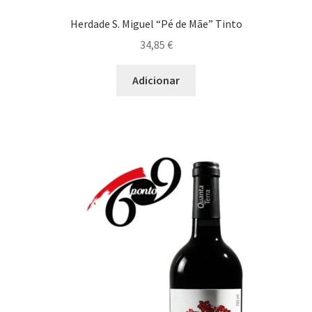
Herdade S. Miguel “Pé de Mãe” Tinto
Prato Picante
34,85
€
Prato Vegetariano
Adicionar
Maximi
Queijos
submen
Queijo Curado
Queijo de Pasta
Queijo de Pasta Mole
Queijo Forte
Queijo Gordo