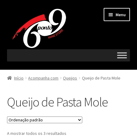
Ir
Saltar
Menu
para
para
a
o
navegação
conteúdo
Maximi
Vinhos
submen
Início
Acompanha com
Queijos
Queijo de Pasta Mole
Maximi
Região
submen
Queijo de Pasta Mole
Maximi
Castas
submen
Maximi
Acompanha com
submen
A mostrar todos os 3 resultados
Aperitivo