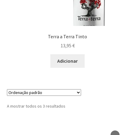
Queijo Suave
Risoto
Terra a Terra Tinto
Saladas
13,95
€
Sobremesa
Adicionar
Sushi
Tapas
Espumantes
A mostrar todos os 3 resultados
Maximi
Generosos
submen
Maximi