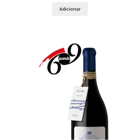
Maximi
Peixe
Adicionar
submen
Pizza
Prato Asiático
Prato Assado no Forno
Prato Forte em Alho
Prato Intenso
Prato Italiano
Prato Leve
Prato Mediterrâneo