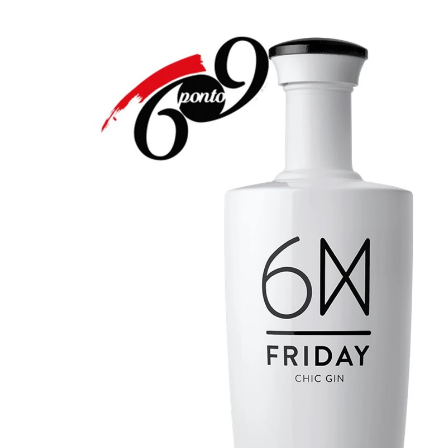
Maximi
Generosos
submen
Maximi
Destilados
submen
Diversos