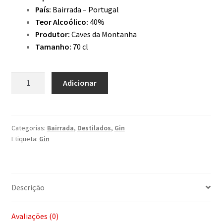
País:
Bairrada – Portugal
Teor Alcoólico:
40%
Produtor:
Caves da Montanha
Tamanho:
70 cl
Quantidade
Adicionar
de
Friday
Chic
Gin
Categorias:
Bairrada
,
Destilados
,
Gin
Etiqueta:
Gin
Descrição
Avaliações (0)