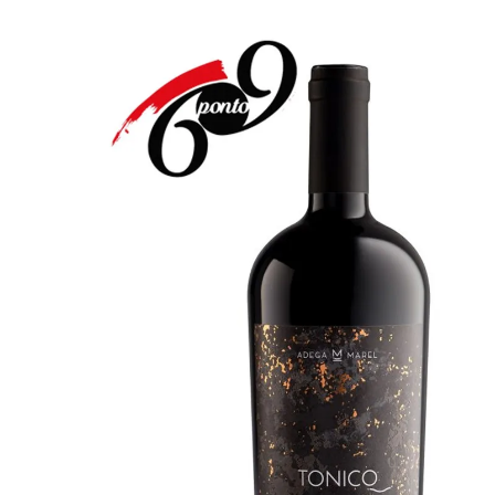
Maximi
Generosos
submen
Maximi
Destilados
submen
Diversos