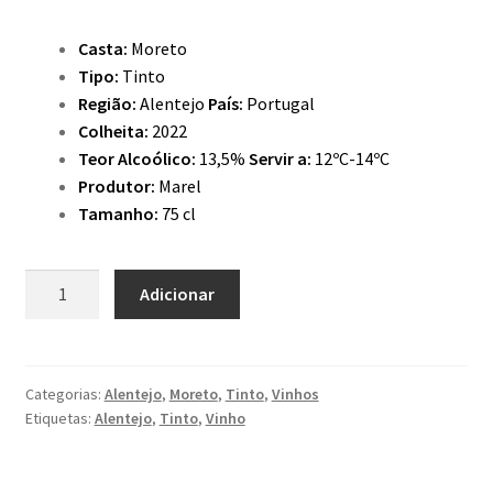
Casta:
Moreto
Tipo:
Tinto
Região:
Alentejo
País:
Portugal
Colheita:
2022
Teor Alcoólico:
13,5%
Servir a:
12ºC-14ºC
Produtor:
Marel
Tamanho:
75 cl
Quantidade
Adicionar
de
Tonico
Vinho
de
Categorias:
Alentejo
,
Moreto
,
Tinto
,
Vinhos
Etiquetas:
Alentejo
,
Tinto
,
Vinho
Talha
Marel
Tinto