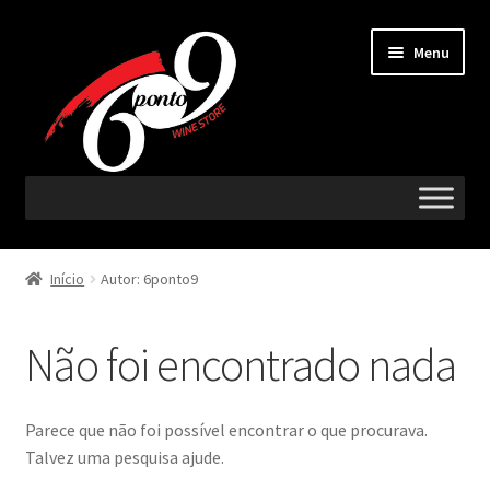
Ir
Saltar
Menu
para
para
a
o
navegação
conteúdo
Maximi
Vinhos
submen
Início
Autor: 6ponto9
Maximi
Região
submen
Não foi encontrado nada
Maximi
Castas
submen
Maximi
Acompanha com
Parece que não foi possível encontrar o que procurava.
submen
Talvez uma pesquisa ajude.
Espumantes