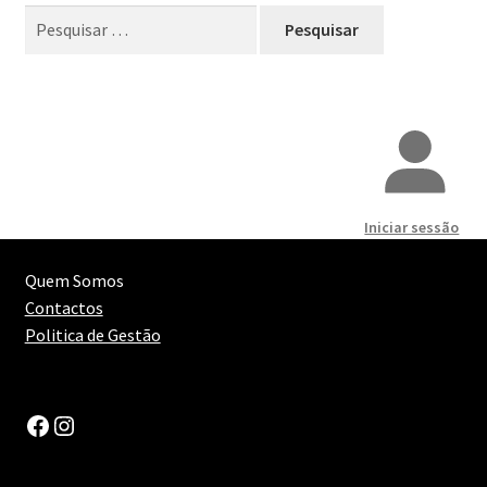
Pesquisar
Maximi
por:
Generosos
submen
Maximi
Destilados
submen
Diversos
Iniciar sessão
Quem Somos
Contactos
Politica de Gestão
Facebook
Instagram