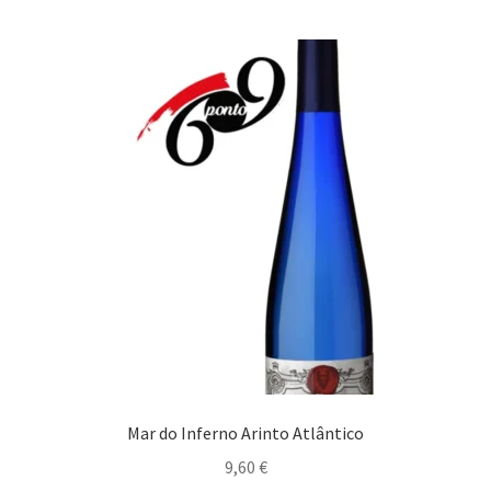
Maximi
Carnes
submen
Estufados
Gastronomia bem Condimentada
Grelhados
Guisados
Maximi
Marisco/Molusco
submen
Massas/ Pastas
Mar do Inferno Arinto Atlântico
Migas
9,60
€