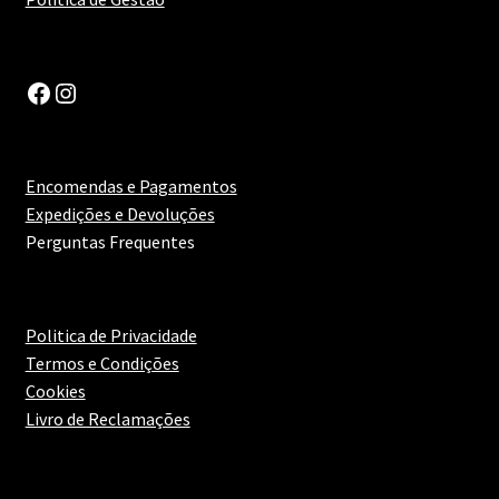
Prato Picante
Facebook
Instagram
Prato Vegetariano
Maximi
Queijos
Encomendas e Pagamentos
submen
Expedições e Devoluções
Risoto
Perguntas Frequentes
Saladas
Politica de Privacidade
Sobremesa
Termos e Condições
Cookies
Sushi
Livro de Reclamações
Tapas