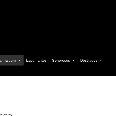
anha com
Espumantes
Generosos
Destilados
aça