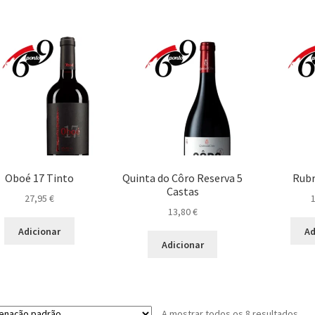
Oboé 17 Tinto
Quinta do Côro Reserva 5
Rubr
Castas
27,95
€
13,80
€
Adicionar
Ad
Adicionar
A mostrar todos os 8 resultados