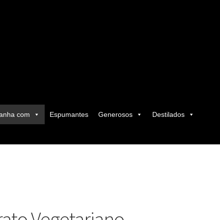
anha com
Espumantes
Generosos
Destilados
rato Vegetariano