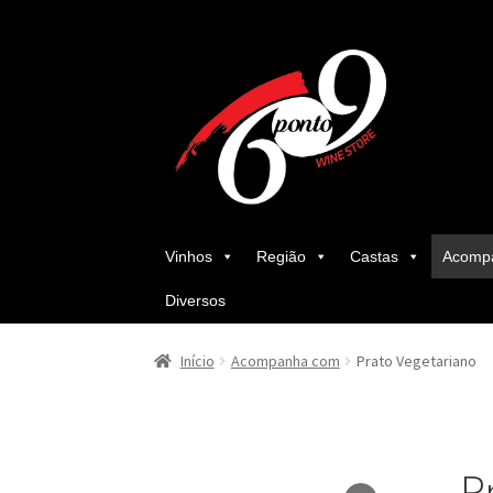
Ir
Saltar
para
para
a
o
navegação
conteúdo
Vinhos
Região
Castas
Acomp
Diversos
Início
Acompanha com
Prato Vegetariano
P