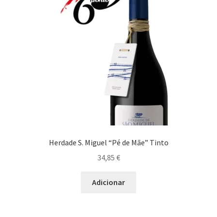
Prato Mediterrâneo
Prato Picante
Prato Vegetariano
Maximi
Queijos
submen
Risoto
Herdade S. Miguel “Pé de Mãe” Tinto
Saladas
34,85
€
Sobremesa
Adicionar
Sushi