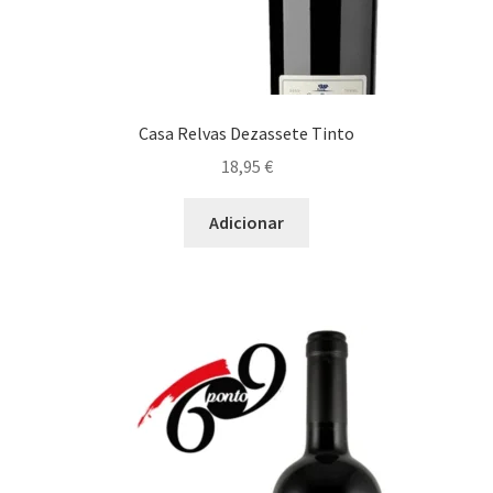
Porco Ibérico
Rosbife
Casa Relvas Dezassete Tinto
Estufados
18,95
€
Gastronomia bem Condimentada
Adicionar
Grelhados
Guisados
Maximi
Marisco/Molusco
submen
Massas/ Pastas