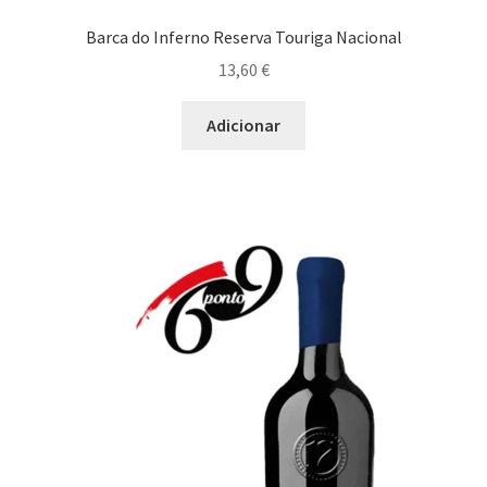
Barca do Inferno Reserva Touriga Nacional
Cozido à Portuguesa
13,60
€
Enchidos
Adicionar
Estufado de Perdiz ou Javali
Frango no Forno
Leitão
Ossobuco
Pato Assado
Perdiz