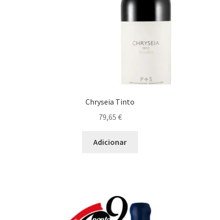
Migas
Maximi
Peixe
submen
Pizza
Prato Asiático
Chryseia Tinto
Prato Assado no Forno
79,65
€
Prato Forte em Alho
Adicionar
Prato Intenso
Prato Italiano
Prato Leve