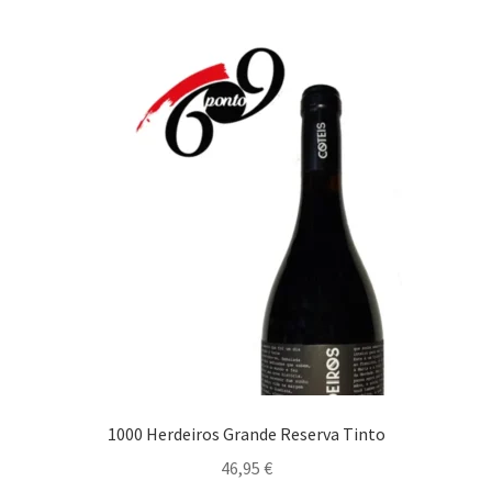
Maximi
Carnes
submen
Aves
Borrego
Cabrito Assado Forno
Caça
Carne Elaborada
Carne Spaghetti Aioli
1000 Herdeiros Grande Reserva Tinto
Carnes Assadas no Forno
46,95
€