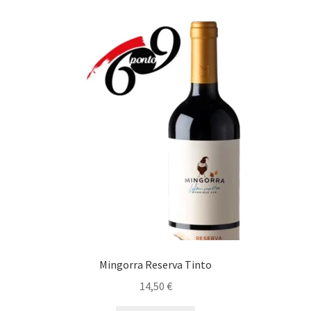
Tapas
Espumantes
Maximi
Generosos
submen
Maximi
Destilados
submen
Diversos
Mingorra Reserva Tinto
14,50
€