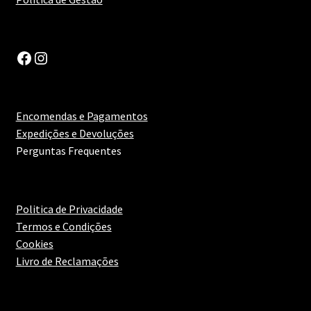
Prato Picante
Facebook
Instagram
Prato Vegetariano
Maximi
Queijos
Encomendas e Pagamentos
submen
Expedições e Devoluções
Queijo Curado
Perguntas Frequentes
Queijo de Pasta
Politica de Privacidade
Queijo de Pasta Mole
Termos e Condições
Cookies
Queijo Forte
Livro de Reclamações
Queijo Gordo