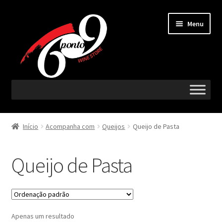
Ir
Saltar
Menu
para
para
a
o
navegação
conteúdo
Maximi
Vinhos
submen
Início
Acompanha com
Queijos
Queijo de Pasta
Maximi
Região
submen
Queijo de Pasta
Maximi
Castas
submen
Maximi
Acompanha com
submen
Apenas um resultado
Aperitivo