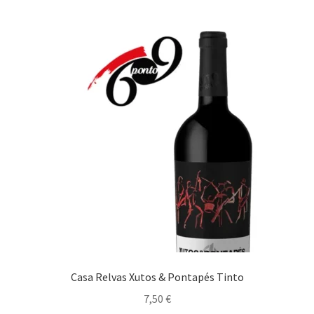
Maximi
Carnes
submen
Estufados
Gastronomia bem Condimentada
Grelhados
Guisados
Maximi
Marisco/Molusco
submen
Massas/ Pastas
Casa Relvas Xutos & Pontapés Tinto
Migas
7,50
€