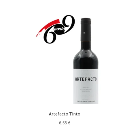
Maximi
Carnes
submen
Estufados
Gastronomia bem Condimentada
Grelhados
Guisados
Maximi
Marisco/Molusco
submen
Massas/ Pastas
Artefacto Tinto
Migas
6,65
€