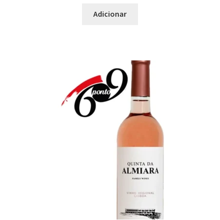
Maximi
Peixe
Adicionar
submen
Pizza
Prato Asiático
Prato Assado no Forno
Prato Forte em Alho
Prato Intenso
Prato Italiano
Prato Leve
Prato Mediterrâneo