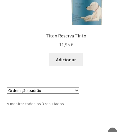
Espumantes
Maximi
Generosos
submen
Titan Reserva Tinto
Maximi
Destilados
11,95
€
submen
Diversos
Adicionar
A mostrar todos os 3 resultados