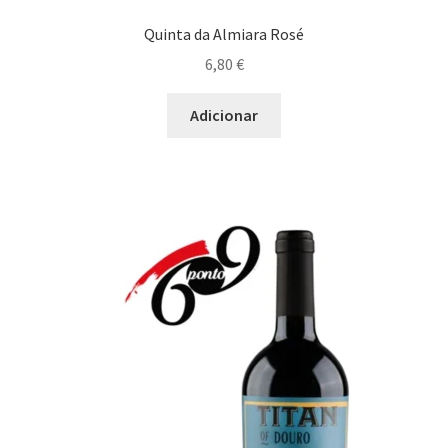
Quinta da Almiara Rosé
Prato Picante
6,80
€
Prato Vegetariano
Adicionar
Maximi
Queijos
submen
Risoto
Saladas
Sobremesa
Sushi
Tapas