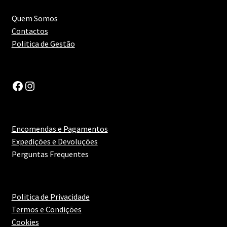
Espumantes
Quem Somos
Contactos
Maximi
Generosos
Politica de Gestão
submen
Maximi
Destilados
submen
Facebook
Instagram
Diversos
Encomendas e Pagamentos
Expedições e Devoluções
Perguntas Frequentes
Politica de Privacidade
Termos e Condições
Cookies