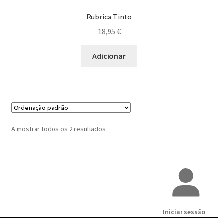
Rubrica Tinto
Prato Picante
18,95
€
Prato Vegetariano
Adicionar
Maximi
Queijos
submen
Risoto
Saladas
A mostrar todos os 2 resultados
Sobremesa
Sushi
Tapas
Iniciar sessão