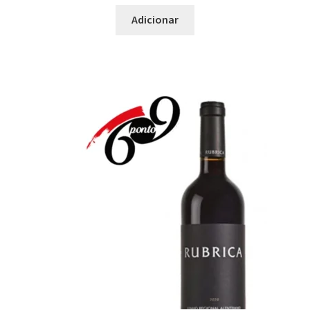
Maximi
Peixe
Adicionar
submen
Pizza
Prato Asiático
Prato Assado no Forno
Prato Forte em Alho
Prato Intenso
Prato Italiano
Prato Leve
Prato Mediterrâneo