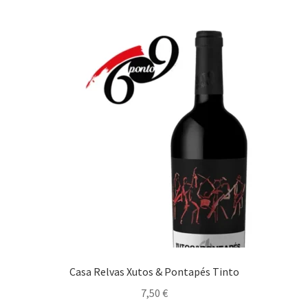
Maximi
Carnes
submen
Estufados
Gastronomia bem Condimentada
Grelhados
Guisados
Maximi
Marisco/Molusco
submen
Massas/ Pastas
Casa Relvas Xutos & Pontapés Tinto
Migas
7,50
€