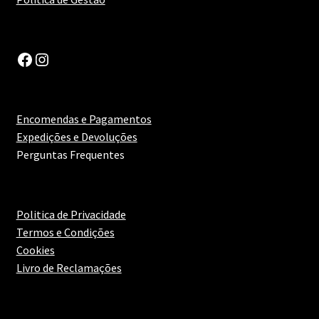
Cozido à Portuguesa
Facebook
Instagram
Enchidos
Estufado de Perdiz ou Javali
Encomendas e Pagamentos
Expedições e Devoluções
Frango no Forno
Perguntas Frequentes
Leitão
Politica de Privacidade
Ossobuco
Termos e Condições
Cookies
Pato Assado
Livro de Reclamações
Perdiz