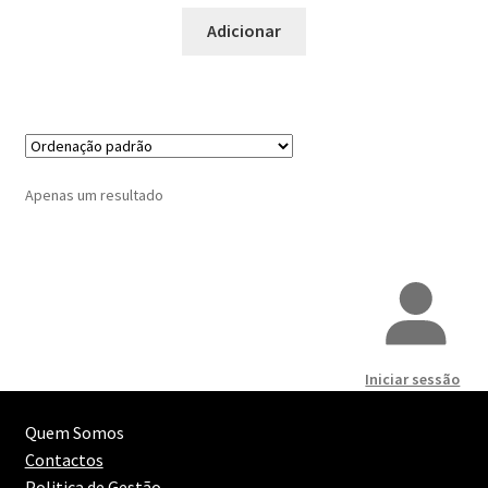
Carnes Brancas
Adicionar
Carnes Fortes
Carnes Grelhadas
Carnes Grelhadas com Gordura
Apenas um resultado
Carnes mais Leves
Carnes Maturadas
Carnes Vermelhas
Iniciar sessão
Carnes Vermelhas Grelhadas
Quem Somos
Contactos
Chanfana
Politica de Gestão