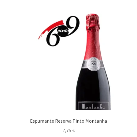
Maximi
Carnes
submen
Aves
Borrego
Cabrito Assado Forno
Caça
Carne Elaborada
Carne Spaghetti Aioli
Espumante Reserva Tinto Montanha
Carnes Assadas no Forno
7,75
€