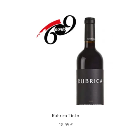
Maximi
Carnes
submen
Estufados
Gastronomia bem Condimentada
Grelhados
Guisados
Maximi
Marisco/Molusco
submen
Massas/ Pastas
Rubrica Tinto
Migas
18,95
€