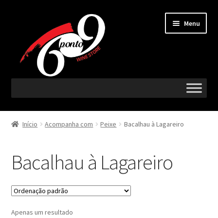
Ir
Saltar
Menu
para
para
a
o
navegação
conteúdo
Maximi
Vinhos
submen
Início
Acompanha com
Peixe
Bacalhau à Lagareiro
Maximi
Região
submen
Bacalhau à Lagareiro
Maximi
Castas
submen
Maximi
Acompanha com
submen
Apenas um resultado
Aperitivo