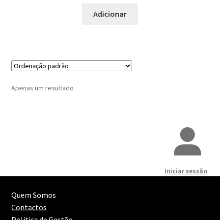
Maximi
Peixe
Adicionar
submen
Bacalhau
Bacalhau à Lagareiro
Bacalhau no forno
Apenas um resultado
Peixe Bastante Elaborado
Peixe Gordo
Peixe Gordo Grelhado
Iniciar sessão
Peixe no Forno
Quem Somos
Contactos
Peixe Temperado
Politica de Gestão