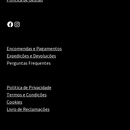
Pizza
Facebook
Instagram
Prato Asiático
Prato Assado no Forno
Encomendas e Pagamentos
Expedições e Devoluções
Prato Forte em Alho
Perguntas Frequentes
Prato Intenso
Politica de Privacidade
Prato Italiano
Termos e Condições
Cookies
Prato Leve
Livro de Reclamações
Prato Mediterrâneo