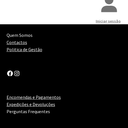
Migas
Maximi
Peixe
submen
Iniciar sessão
Pizza
Quem Somos
Contactos
Prato Asiático
Politica de Gestão
Prato Assado no Forno
Facebook
Instagram
Prato Forte em Alho
Prato Intenso
Encomendas e Pagamentos
Expedições e Devoluções
Prato Italiano
Perguntas Frequentes
Prato Leve