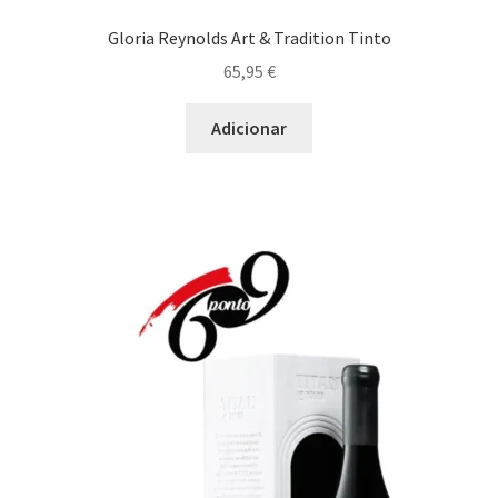
Gloria Reynolds Art & Tradition Tinto
Cozido à Portuguesa
65,95
€
Enchidos
Adicionar
Estufado de Perdiz ou Javali
Frango no Forno
Leitão
Ossobuco
Pato Assado
Perdiz