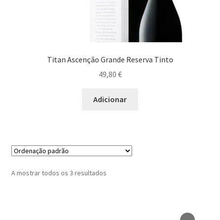
Porco Ibérico
Rosbife
Titan Ascenção Grande Reserva Tinto
Estufados
49,80
€
Gastronomia bem Condimentada
Adicionar
Grelhados
Guisados
Maximi
Marisco/Molusco
A mostrar todos os 3 resultados
submen
Massas/ Pastas