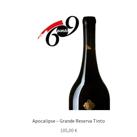
Maximi
Carnes
submen
Aves
Borrego
Cabrito Assado Forno
Caça
Carne Elaborada
Carne Spaghetti Aioli
Apocalipse – Grande Reserva Tinto
Carnes Assadas no Forno
105,00
€